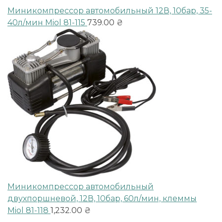
Миникомпрессор автомобильный 12В, 10бар, 35-
40л/мин Miol 81-115
739.00
₴
Миникомпрессор автомобильный
двухпоршневой, 12В, 10бар, 60л/мин, клеммы
Miol 81-118
1,232.00
₴